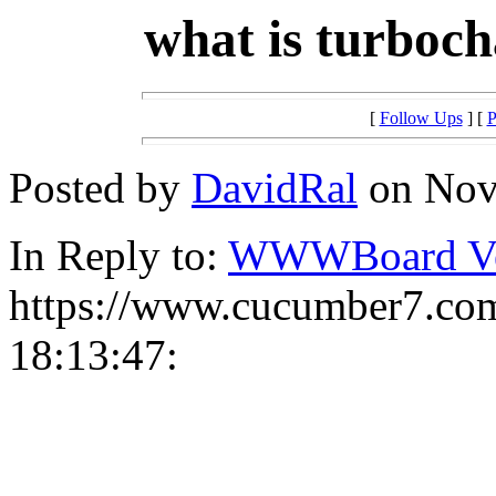
what is turboch
[
Follow Ups
] [
P
Posted by
DavidRal
on Nove
In Reply to:
WWWBoard Ver
https://www.cucumber7.com
18:13:47: